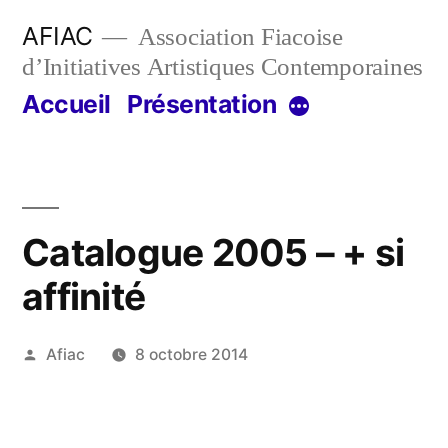
Aller
AFIAC
Association Fiacoise
au
d’Initiatives Artistiques Contemporaines
contenu
Accueil
Présentation
Plus
Catalogue 2005 – + si
affinité
Publié
Afiac
8 octobre 2014
par