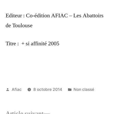
Editeur : Co-édition AFIAC – Les Abattoirs
de Toulouse
Titre : + si affinité 2005
Publié
Publié
Afiac
8 octobre 2014
Non classé
par
dans
Article
Article suivant