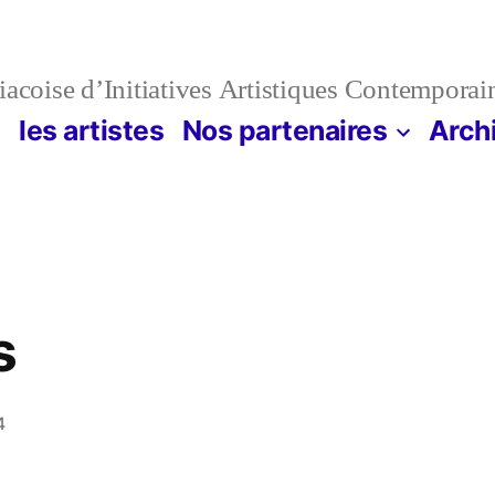
acoise d’Initiatives Artistiques Contemporai
n
les artistes
Nos partenaires
Arch
s
4