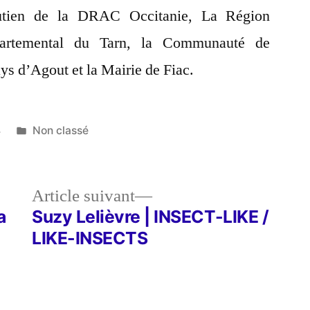
utien de la DRAC Occitanie, La Région
partemental du Tarn, la Communauté de
 d’Agout et la Mairie de Fiac.
Publié
4
Non classé
dans
le
Article
Article suivant
dent :
suivant :
a
Suzy Lelièvre | INSECT-LIKE /
LIKE-INSECTS