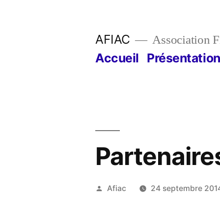
Aller
au
AFIAC
Association Fi
contenu
Accueil
Présentatio
Partenaire
Publié
Afiac
24 septembre 201
par