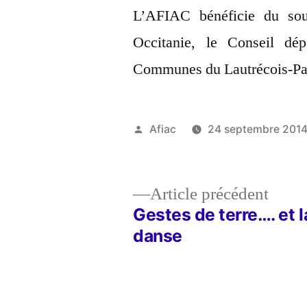
L’AFIAC bénéficie du so
Occitanie, le Conseil dé
Communes du Lautrécois-Pays
Publié
Afiac
24 septembre 201
par
Artic
Article précédent
précé
Gestes de terre…. et l
Navigation
danse
de