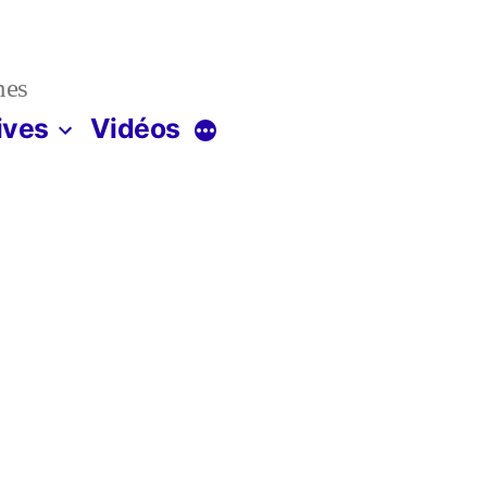
nes
ives
Vidéos
Plus