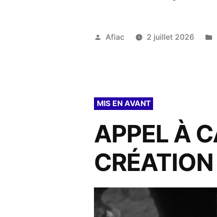
Publié
Afiac
2 juillet 2026
par
MIS EN AVANT
APPEL À C
CRÉATION