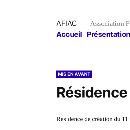
Aller
au
AFIAC
Association Fi
contenu
Accueil
Présentatio
MIS EN AVANT
Résidence |
Résidence de création du 11 m