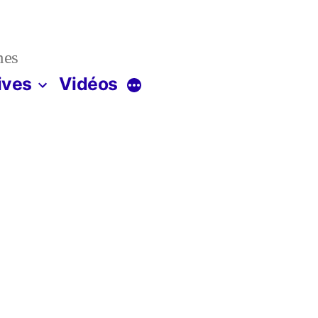
nes
ives
Vidéos
Plus