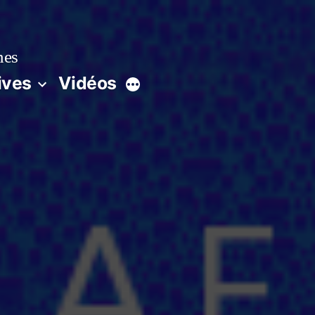
nes
ives
Vidéos
Plus