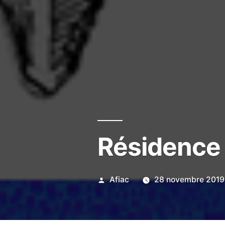
Résidence |
Publié
Afiac
28 novembre 2019
par