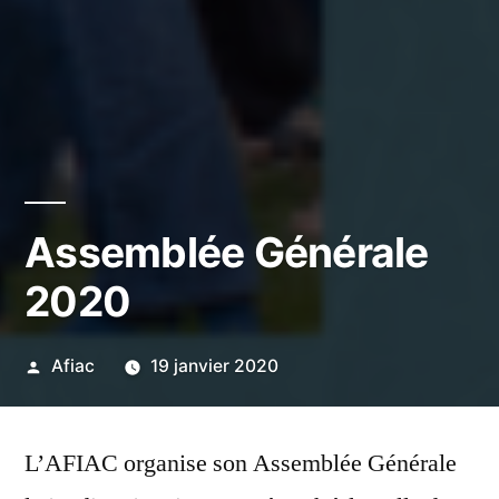
Assemblée Générale
2020
Publié
Afiac
19 janvier 2020
par
L’AFIAC organise son Assemblée Générale