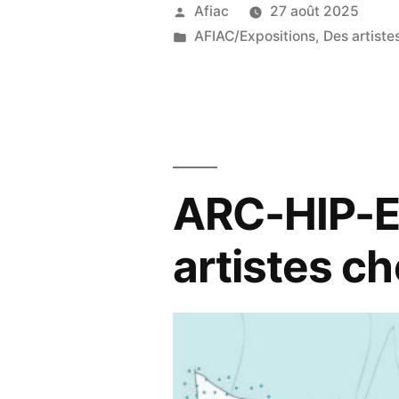
Publié
Afiac
27 août 2025
par
Publié
AFIAC/Expositions
,
Des artiste
dans
ARC-HIP-EL
artistes ch