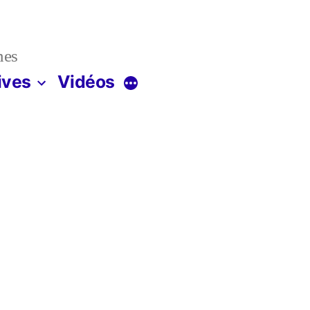
nes
ives
Vidéos
Plus