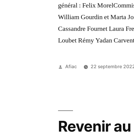
général : Felix MorelCommi
William Gourdin et Marta Jon
Cassandre Fournet Laura Fre
Loubet Rémy Yadan Carven
Publié
Afiac
22 septembre 202
par
Revenir au