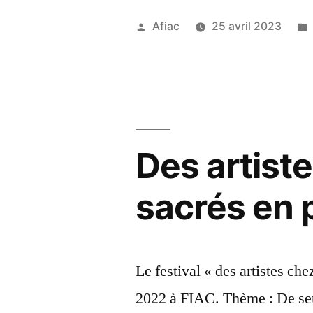
Publié
Afiac
25 avril 2023
par
Des artiste
sacrés en 
Le festival « des artistes che
2022 à FIAC. Thème : De seu