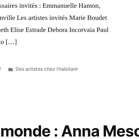
ssaires invités : Emmanuelle Hamon,
ville Les artistes invités Marie Boudet
eth Elise Estrade Debora Incorvaia Paul
to […]
Publié
2
Des artistes chez l'habitant
dans
 monde : Anna Mesc