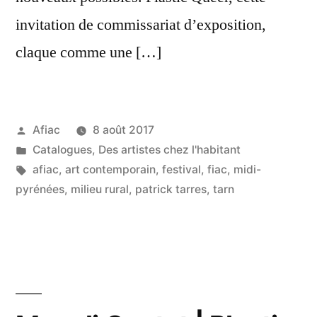
invitation de commissariat d’exposition,
claque comme une […]
Publié
Afiac
8 août 2017
par
Publié
Catalogues
,
Des artistes chez l'habitant
dans
Étiquettes :
afiac
,
art contemporain
,
festival
,
fiac
,
midi-
pyrénées
,
milieu rural
,
patrick tarres
,
tarn