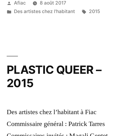
Publié
Afiac
8 août 2017
par
Publié
Étiquettes :
Des artistes chez l'habitant
2015
dans
PLASTIC QUEER –
2015
Des artistes chez l’habitant à Fiac
Commissaire général : Patrick Tarres
Commissaires invités : Magali Gentet,