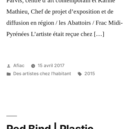
Parvis, centre d’art contemporain et Karine
Mathieu, Chef de projet d’exposition et de
diffusion en région / les Abattoirs / Frac Midi-
Pyrénées L’artiste était reçue chez […]
Publié
Afiac
15 avril 2017
par
Publié
Étiquettes :
Des artistes chez l'habitant
2015
dans
Red Bind | Plastic