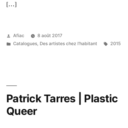
[…]
Publié
Afiac
8 août 2017
par
Publié
Étiquette
Catalogues
,
Des artistes chez l'habitant
2015
dans
Patrick Tarres | Plastic
Queer