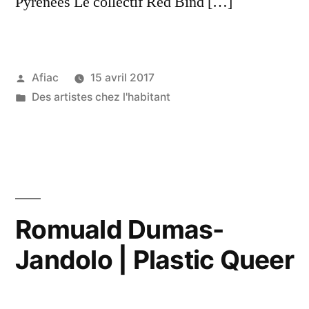
Pyrénées Le collectif Red Bind […]
Publié
Afiac
15 avril 2017
par
Publié
Des artistes chez l'habitant
dans
Romuald Dumas-
Jandolo | Plastic Queer