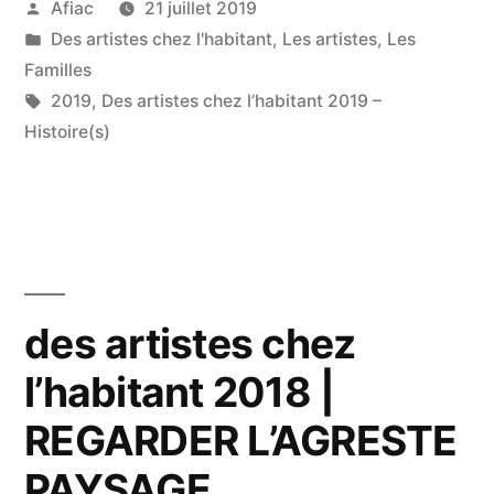
Publié
Afiac
21 juillet 2019
par
Publié
Des artistes chez l'habitant
,
Les artistes
,
Les
dans
Familles
Étiquettes :
2019
,
Des artistes chez l’habitant 2019 –
Histoire(s)
des artistes chez
l’habitant 2018 |
REGARDER L’AGRESTE
PAYSAGE