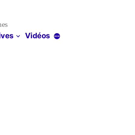
nes
ives
Vidéos
Plus