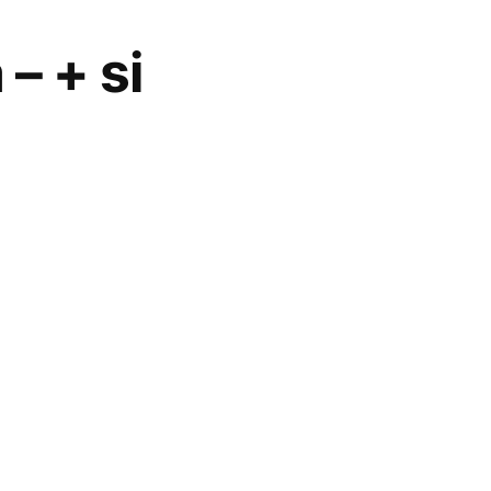
– + si