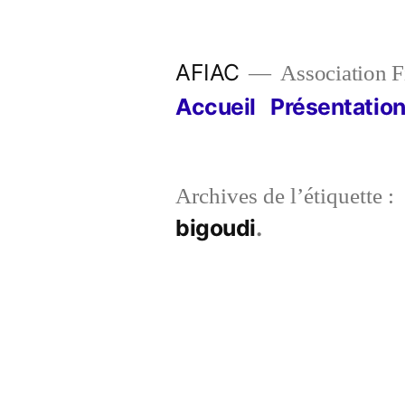
Aller
au
AFIAC
Association Fi
contenu
Accueil
Présentatio
Archives de l’étiquette :
bigoudi