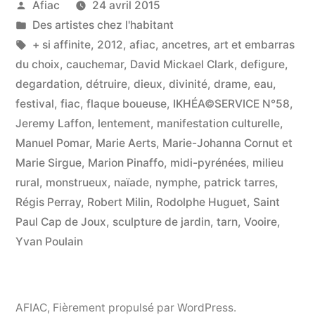
Publié
Afiac
24 avril 2015
par
Publié
Des artistes chez l'habitant
dans
Étiquettes :
+ si affinite
,
2012
,
afiac
,
ancetres
,
art et embarras
du choix
,
cauchemar
,
David Mickael Clark
,
defigure
,
degardation
,
détruire
,
dieux
,
divinité
,
drame
,
eau
,
festival
,
fiac
,
flaque boueuse
,
IKHÉA©SERVICE N°58
,
Jeremy Laffon
,
lentement
,
manifestation culturelle
,
Manuel Pomar
,
Marie Aerts
,
Marie-Johanna Cornut et
Marie Sirgue
,
Marion Pinaffo
,
midi-pyrénées
,
milieu
rural
,
monstrueux
,
naïade
,
nymphe
,
patrick tarres
,
Régis Perray
,
Robert Milin
,
Rodolphe Huguet
,
Saint
Paul Cap de Joux
,
sculpture de jardin
,
tarn
,
Vooire
,
Yvan Poulain
AFIAC
,
Fièrement propulsé par WordPress.