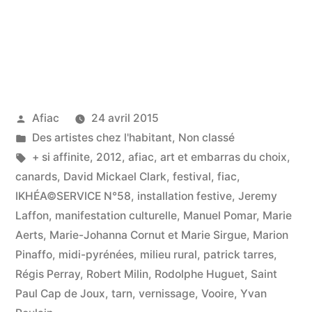
Publié
Afiac
24 avril 2015
par
Publié
Des artistes chez l'habitant
,
Non classé
dans
Étiquettes :
+ si affinite
,
2012
,
afiac
,
art et embarras du choix
,
canards
,
David Mickael Clark
,
festival
,
fiac
,
IKHÉA©SERVICE N°58
,
installation festive
,
Jeremy
Laffon
,
manifestation culturelle
,
Manuel Pomar
,
Marie
Aerts
,
Marie-Johanna Cornut et Marie Sirgue
,
Marion
Pinaffo
,
midi-pyrénées
,
milieu rural
,
patrick tarres
,
Régis Perray
,
Robert Milin
,
Rodolphe Huguet
,
Saint
Paul Cap de Joux
,
tarn
,
vernissage
,
Vooire
,
Yvan