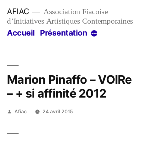
Aller
AFIAC
Association Fiacoise
au
d’Initiatives Artistiques Contemporaines
contenu
Accueil
Présentation
Plus
Marion Pinaffo – VOIRe
– + si affinité 2012
Publié
Afiac
24 avril 2015
par