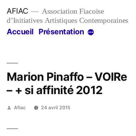
Aller
AFIAC
Association Fiacoise
au
d’Initiatives Artistiques Contemporaines
contenu
Accueil
Présentation
Plus
Marion Pinaffo – VOIRe
– + si affinité 2012
Publié
Afiac
24 avril 2015
par