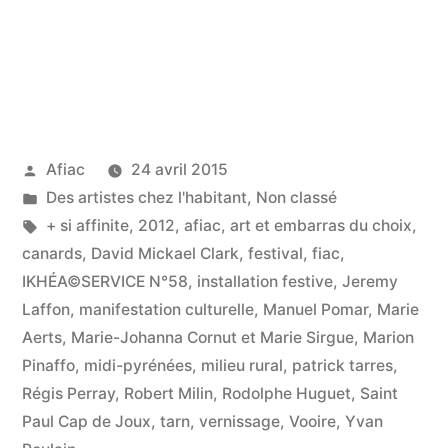
Publié
Afiac
24 avril 2015
par
Publié
Des artistes chez l'habitant
,
Non classé
dans
Étiquettes :
+ si affinite
,
2012
,
afiac
,
art et embarras du choix
,
canards
,
David Mickael Clark
,
festival
,
fiac
,
IKHÉA©SERVICE N°58
,
installation festive
,
Jeremy
Laffon
,
manifestation culturelle
,
Manuel Pomar
,
Marie
Aerts
,
Marie-Johanna Cornut et Marie Sirgue
,
Marion
Pinaffo
,
midi-pyrénées
,
milieu rural
,
patrick tarres
,
Régis Perray
,
Robert Milin
,
Rodolphe Huguet
,
Saint
Paul Cap de Joux
,
tarn
,
vernissage
,
Vooire
,
Yvan