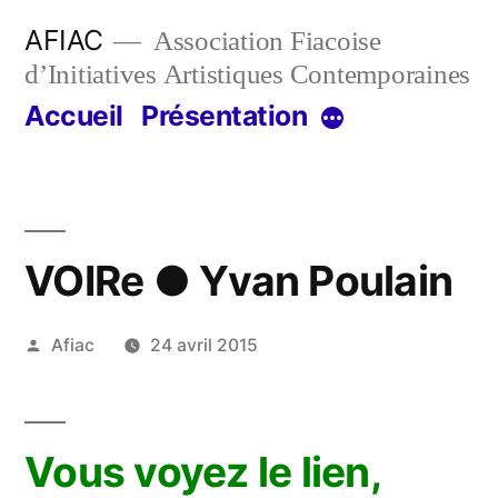
Aller
AFIAC
Association Fiacoise
au
d’Initiatives Artistiques Contemporaines
contenu
Accueil
Présentation
Plus
VOIRe ● Yvan Poulain
Publié
Afiac
24 avril 2015
par
Vous voyez le lien,