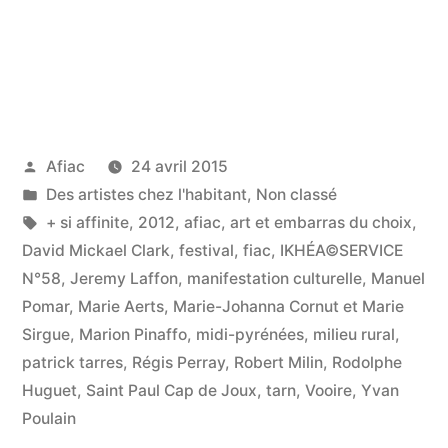
Publié
Afiac
24 avril 2015
par
Publié
Des artistes chez l'habitant
,
Non classé
dans
Étiquettes :
+ si affinite
,
2012
,
afiac
,
art et embarras du choix
,
David Mickael Clark
,
festival
,
fiac
,
IKHÉA©SERVICE
N°58
,
Jeremy Laffon
,
manifestation culturelle
,
Manuel
Pomar
,
Marie Aerts
,
Marie-Johanna Cornut et Marie
Sirgue
,
Marion Pinaffo
,
midi-pyrénées
,
milieu rural
,
patrick tarres
,
Régis Perray
,
Robert Milin
,
Rodolphe
Huguet
,
Saint Paul Cap de Joux
,
tarn
,
Vooire
,
Yvan
Poulain